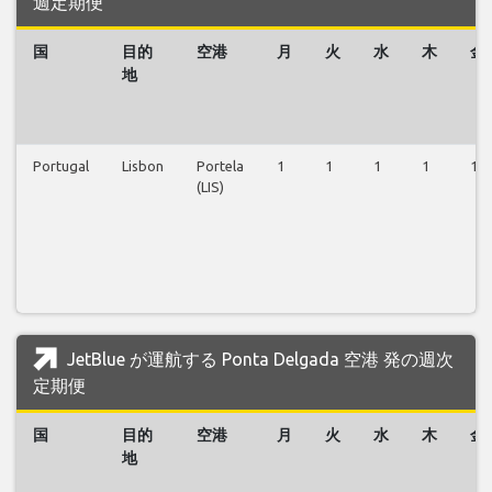
週定期便
国
目的
空港
月
火
水
木
金
地
Portugal
Lisbon
Portela
1
1
1
1
1
(LIS)
JetBlue が運航する Ponta Delgada 空港 発の週次
定期便
国
目的
空港
月
火
水
木
金
地