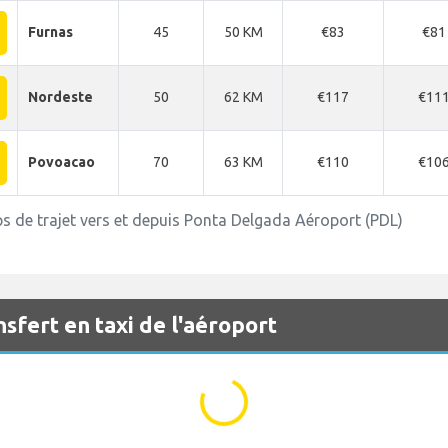
Furnas
45
50 KM
€83
€81
Nordeste
50
62 KM
€117
€11
Povoacao
70
63 KM
€110
€10
ps de trajet vers et depuis Ponta Delgada Aéroport (PDL)
ansfert en taxi de l'aéroport
...