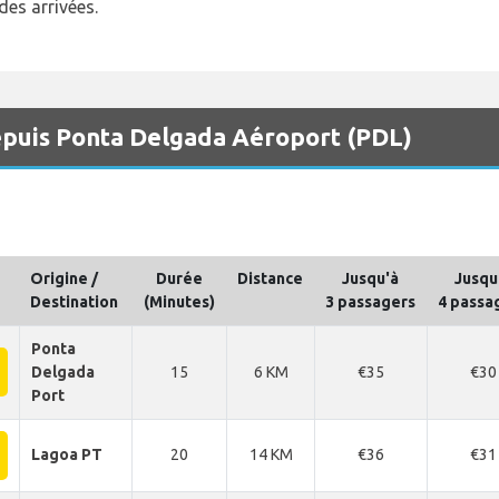
 des arrivées.
 depuis Ponta Delgada Aéroport (PDL)
Origine /
Durée
Distance
Jusqu'à
Jusqu
Destination
(Minutes)
3 passagers
4 passa
Ponta
Delgada
15
6 KM
€35
€30
Port
Lagoa PT
20
14 KM
€36
€31