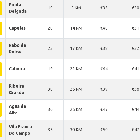
Ponta
10
5 KM
€35
€30
Delgada
Capelas
20
14 KM
€48
€31
Rabo de
23
17 KM
€38
€32
Peixe
Caloura
19
22 KM
€44
€41
Ribeira
30
25 KM
€39
€36
Grande
Agua de
30
25 KM
€47
€44
Alto
Vila Franca
35
30 KM
€50
€47
Do Campo