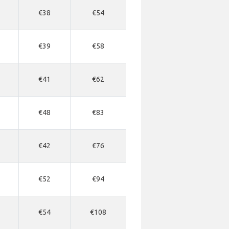
€38
€54
€39
€58
€41
€62
€48
€83
€42
€76
€52
€94
€54
€108