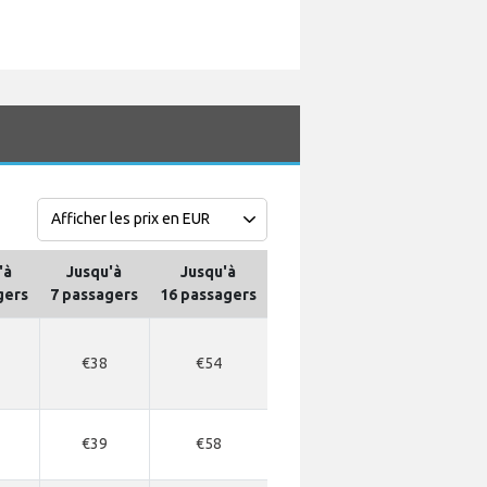
'à
Jusqu'à
Jusqu'à
gers
7 passagers
16 passagers
€38
€54
€39
€58