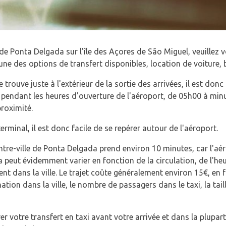
de Ponta Delgada sur l'île des Açores de São Miguel, veuillez 
ne des options de transfert disponibles, location de voiture, b
trouve juste à l'extérieur de la sortie des arrivées, il est donc f
pendant les heures d'ouverture de l'aéroport, de 05h00 à minui
proximité.
rminal, il est donc facile de se repérer autour de l'aéroport.
entre-ville de Ponta Delgada prend environ 10 minutes, car l'aé
ela peut évidemment varier en fonction de la circulation, de l'he
t dans la ville. Le trajet coûte généralement environ 15€, en 
tion dans la ville, le nombre de passagers dans le taxi, la tail
er votre transfert en taxi avant votre arrivée et dans la plupar