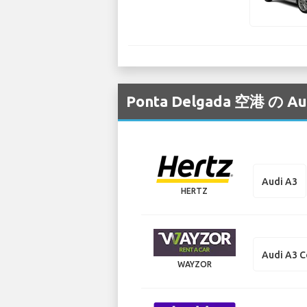
Ponta Delgada 空
Audi A3
HERTZ
Audi A3 C
WAYZOR