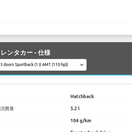
A3 レンタカー - 仕様
Hatchback
料消費量
5.2 l
104 g/km