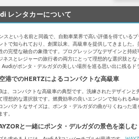
の Audi レンタカーについて
ーマンスという名前と同義で、自動車業界で高い評価を得ている
ントで知られており、創業以来、高級車を提供してきました。美
性の完璧な融合の象徴です。プログレッシブなデザインと持続
ジネスとレジャーの旅行者の両方にとって理想的な選択肢とな
、Audiがポンタ・デルガダの美しい場所を巡る思い出に残る
ルガダ空港でのHERTZによるコンパクトな高級車
i A3は、コンパクトな高級車の典型です。洗練されたデザイン
理想的な選択肢です。燃費効率の良いエンジンで知られるAud
コンパクトなサイズは、ポンタ・デルガダの曲がりくねった道
ます。
: WAYZORと一緒にポンタ・デルガダの景色を楽しむ
を求める人には、Audi A3コンバーチブルが最適です。
WAYZ