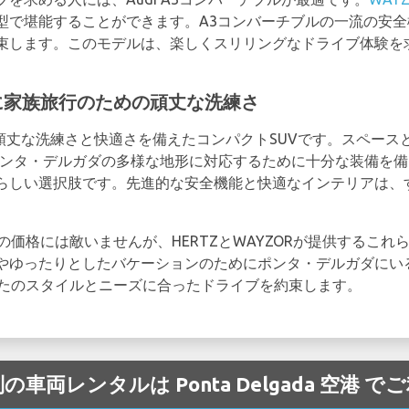
型で堪能することができます。A3コンバーチブルの一流の安
束します。このモデルは、楽しくスリリングなドライブ体験を
と一緒に家族旅行のための頑丈な洗練さ
は、頑丈な洗練さと快適さを備えたコンパクトSUVです。スペー
ポンタ・デルガダの多様な地形に対応するために十分な装備を
らしい選択肢です。先進的な安全機能と快適なインテリアは、
の価格には敵いませんが、HERTZとWAYZORが提供するこれ
やゆったりとしたバケーションのためにポンタ・デルガダにい
なたのスタイルとニーズに合ったドライブを約束します。
の車両レンタルは Ponta Delgada 空港