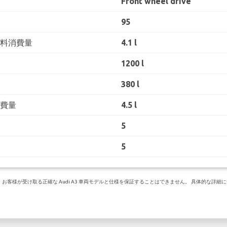
Front wheel drive
95
燃料消費量
4.1 l
1200 l
380 l
消費量
4.5 l
5
5
様が受け取る正確な Audi A3 車両モデルと仕様を保証することはできません。 具体的な詳細について