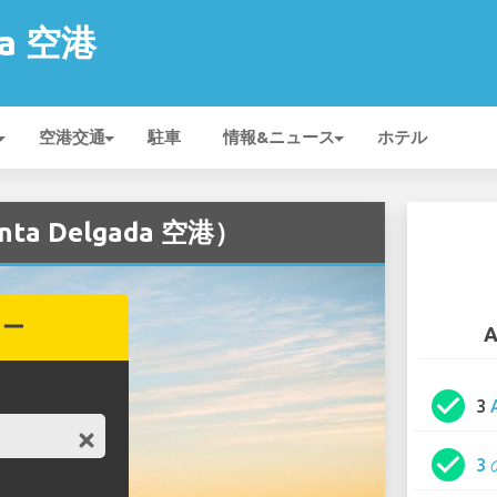
da 空港
空港交通
駐車
情報&ニュース
ホテル
ta Delgada 空港）
カー
A
check_circle
3
check_circle
3