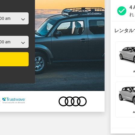
4
check_circle
れ
レンタルで
A
A