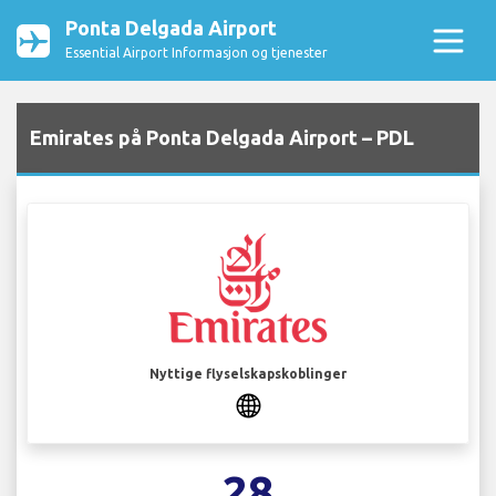
Ponta Delgada Airport
Essential Airport Informasjon og tjenester
Emirates på Ponta Delgada Airport – PDL
Nyttige flyselskapskoblinger
28