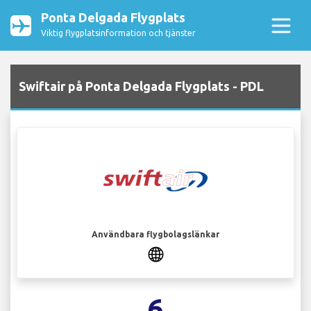
Ponta Delgada Flygplats
Viktig flygplatsinformation och tjänster
Swiftair på Ponta Delgada Flygplats - PDL
Användbara flygbolagslänkar
6