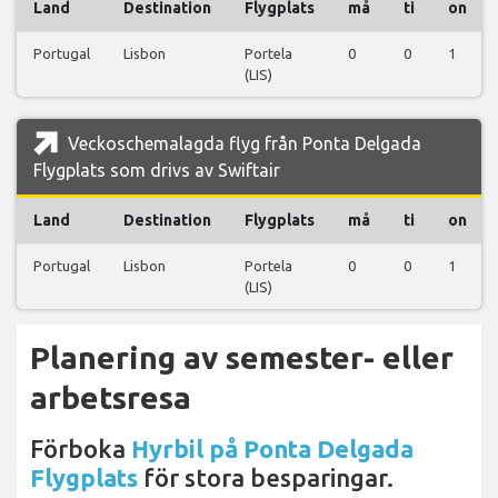
Land
Destination
Flygplats
må
ti
on
Portugal
Lisbon
Portela
0
0
1
(LIS)
Veckoschemalagda flyg från Ponta Delgada
Flygplats som drivs av Swiftair
Land
Destination
Flygplats
må
ti
on
Portugal
Lisbon
Portela
0
0
1
(LIS)
Planering av semester- eller
arbetsresa
Förboka
Hyrbil på Ponta Delgada
Flygplats
för stora besparingar.