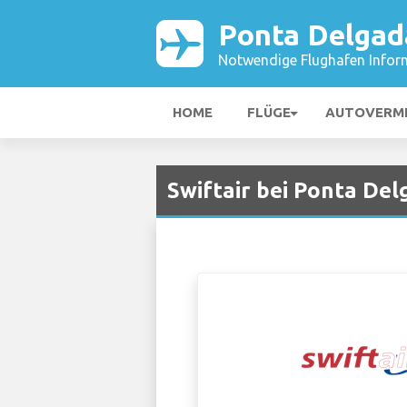
Ponta Delgad
Notwendige Flughafen Infor
HOME
FLÜGE
AUTOVERM
Swiftair bei Ponta De