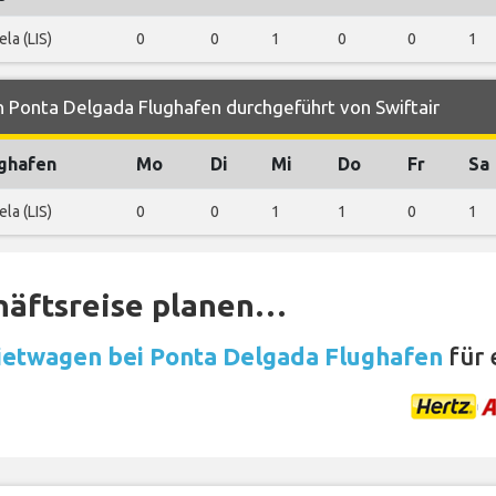
ela (LIS)
0
0
1
0
0
1
 Ponta Delgada Flughafen durchgeführt von Swiftair
ghafen
Mo
Di
Mi
Do
Fr
Sa
ela (LIS)
0
0
1
1
0
1
häftsreise planen…
etwagen bei Ponta Delgada Flughafen
für 