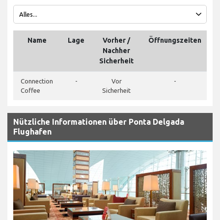
Name
Lage
Vorher /
Öffnungszeiten
T
Nachher
Sicherheit
Connection
-
Vor
-
Coffee
Sicherheit
Nützliche Informationen über Ponta Delgada
Flughafen