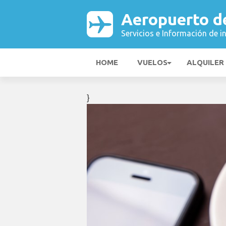
Aeropuerto d
Servicios e Información de i
HOME
VUELOS
ALQUILER
}