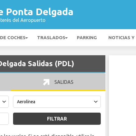
e Ponta Delgada
nterés del Aeropuerto
 DE COCHES
TRASLADOS
PARKING
NOTICIAS Y
elgada Salidas (PDL)
SALIDAS
FILTRAR