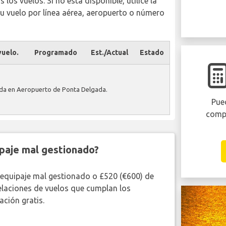
los vuelos. Si no está disponible, utilice la
u vuelo por línea aérea, aeropuerto o número
uelo.
Programado
Est./Actual
Estado
ada en Aeropuerto de Ponta Delgada.
Pued
comp
paje mal gestionado?
 equipaje mal gestionado o £520 (€600) de
elaciones de vuelos que cumplan los
ción gratis.