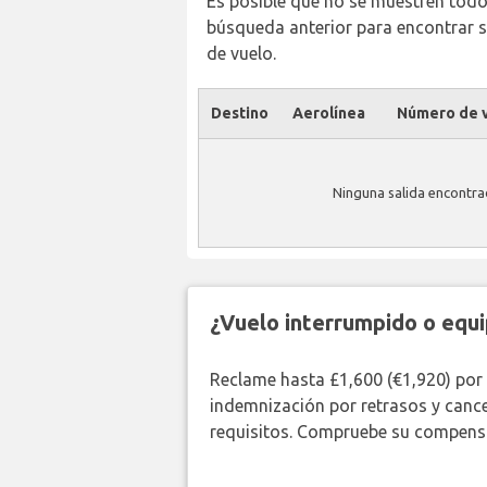
Es posible que no se muestren todos 
búsqueda anterior para encontrar s
de vuelo.
Destino
Aerolínea
Número de v
Ninguna salida encontr
¿Vuelo interrumpido o equi
Reclame hasta £1,600 (€1,920) por
indemnización por retrasos y canc
requisitos. Compruebe su compensa