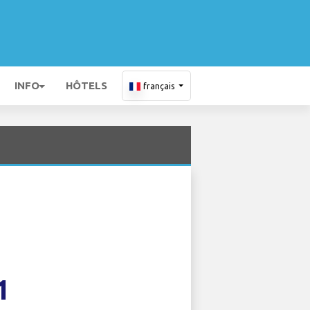
INFO
HÔTELS
français
1