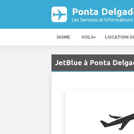
Ponta Delgad
Les Services et Informations 
HOME
VOLS
LOCATION D
JetBlue à Ponta Delga