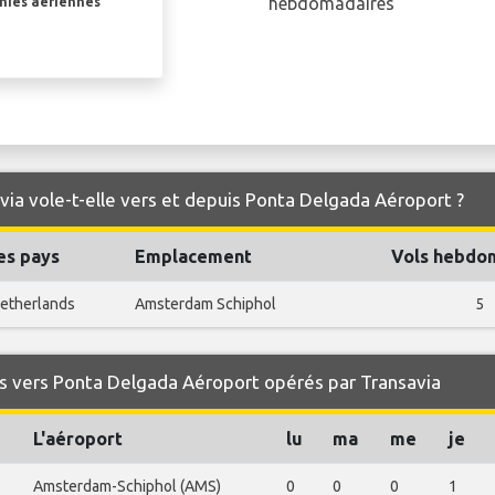
hebdomadaires
gnies aériennes
via vole-t-elle vers et depuis Ponta Delgada Aéroport ?
es pays
Emplacement
Vols hebdo
etherlands
Amsterdam Schiphol
5
s vers Ponta Delgada Aéroport opérés par Transavia
L'aéroport
lu
ma
me
je
Amsterdam-Schiphol (AMS)
0
0
0
1