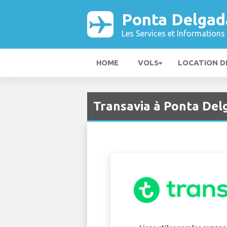
Ponta Delgad
Les Services et Informations 
HOME
VOLS
LOCATION D
Transavia à Ponta Del