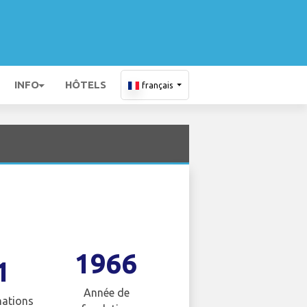
INFO
HÔTELS
français
1966
1
Année de
nations