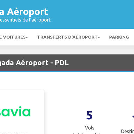
a Aéroport
essentiels de l’aéroport
E VOITURES
TRANSFERTS D'AÉROPORT
PARKING
gada Aéroport - PDL
5
Vols
Desti