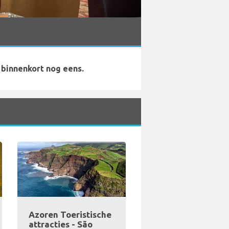
 binnenkort nog eens.
Azoren Toeristische
attracties - São