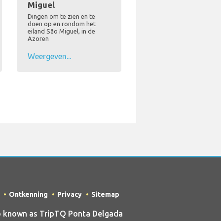
Miguel
Dingen om te zien en te
doen op en rondom het
eiland São Miguel, in de
Azoren
Weergeven...
Ontkenning
Privacy
Sitemap
o known as TripTQ Ponta Delgada