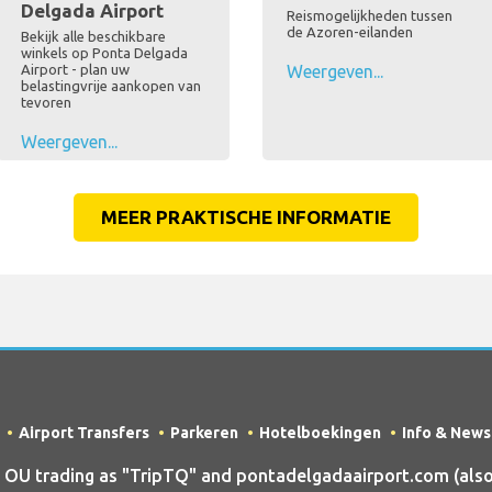
Delgada Airport
Reismogelijkheden tussen
de Azoren-eilanden
Bekijk alle beschikbare
winkels op Ponta Delgada
Airport - plan uw
Weergeven...
belastingvrije aankopen van
tevoren
Weergeven...
MEER PRAKTISCHE INFORMATIE
Airport Transfers
Parkeren
Hotelboekingen
Info & News
U trading as "TripTQ" and pontadelgadaairport.com (als