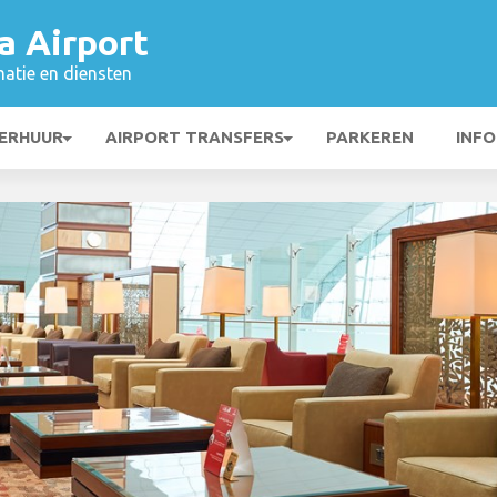
a Airport
matie en diensten
ERHUUR
AIRPORT TRANSFERS
PARKEREN
INFO