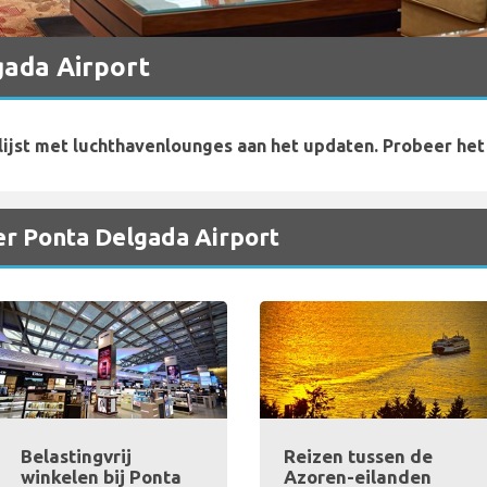
gada Airport
lijst met luchthavenlounges aan het updaten. Probeer het
er Ponta Delgada Airport
Belastingvrij
Reizen tussen de
winkelen bij Ponta
Azoren-eilanden