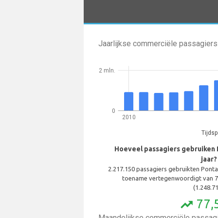
Jaarlijkse commerciële passagiers
2 mln.
0
2010
Tijdsp
Hoeveel passagiers gebruiken 
jaar?
2.217.150 passagiers gebruikten Ponta
toename vertegenwoordigt van 7
(1.248.71
77,
trending_up
Maandelijkse commerciële passagi