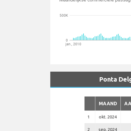
500K
0
jan., 2010
Ponta Delg
MAAND
AA
1
okt. 2024
2
sep. 2024