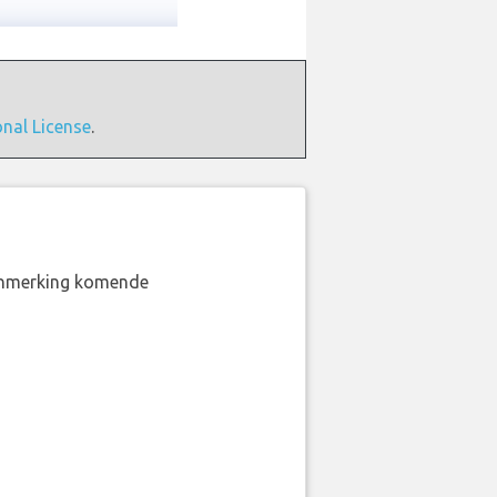
onal License
.
aanmerking komende