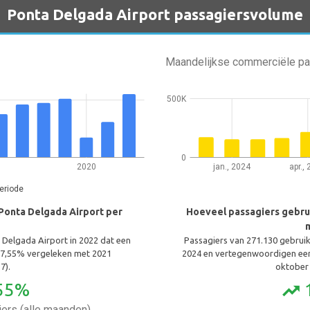
Ponta Delgada Airport passagiersvolume
Maandelijkse commerciële p
500K
0
2020
jan., 2024
apr.,
eriode
Ponta Delgada Airport per
Hoeveel passagiers gebru
 Delgada Airport in 2022 dat een
Passagiers van 271.130 gebrui
7,55% vergeleken met 2021
2024 en vertegenwoordigen ee
7).
oktober 
55%
trending_up
ers (alle maanden)