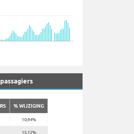
 passagiers
RS
% WIJZIGING
10,94%
15,12%