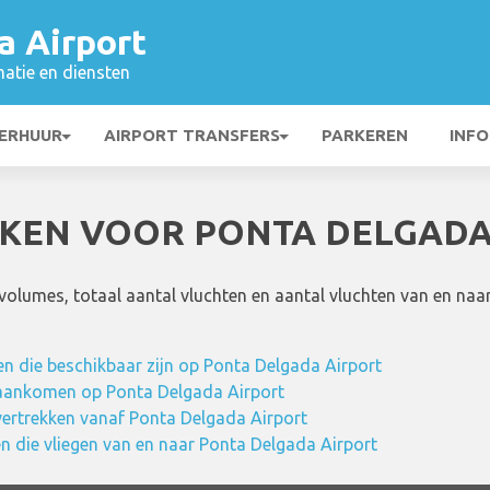
a Airport
matie en diensten
ERHUUR
AIRPORT TRANSFERS
PARKEREN
INFO
IEKEN VOOR PONTA DELGADA
svolumes, totaal aantal vluchten en aantal vluchten van en n
n die beschikbaar zijn op Ponta Delgada Airport
 aankomen op Ponta Delgada Airport
vertrekken vanaf Ponta Delgada Airport
n die vliegen van en naar Ponta Delgada Airport