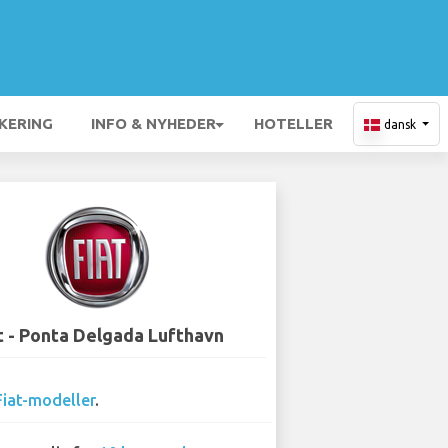
KERING
INFO & NYHEDER
HOTELLER
dansk
t - Ponta Delgada Lufthavn
Fiat-modeller
.