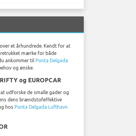
i over et århundrede. Kendt for at
foretrukket mærke for både
r du ankommer til
Ponta Delgada
behov og ønske.
THRIFTY og EUROPCAR
l at udforske de smalle gader og
mens dens brændstofeffektive
ing hos
Ponta Delgada Lufthavn
ZOR