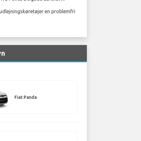
f udlejningskøretøjer en problemfri
vn
Fiat Panda