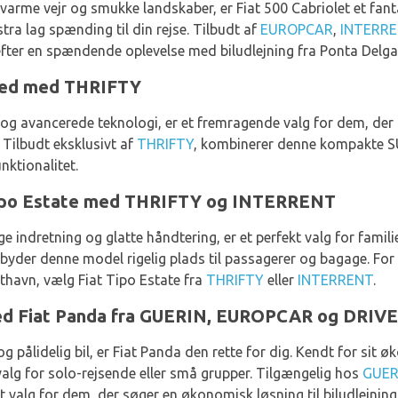
varme vejr og smukke landskaber, er Fiat 500 Cabriolet et fant
tra lag spænding til din rejse. Tilbudt af
EUROPCAR
,
INTERR
efter en spændende oplevelse med biludlejning fra Ponta Delg
ghed med THRIFTY
 og avancerede teknologi, er et fremragende valg for dem, der
 Tilbudt eksklusivt af
THRIFTY
, kombinerer denne kompakte SU
nktionalitet.
Tipo Estate med THRIFTY og INTERRENT
e indretning og glatte håndtering, er et perfekt valg for famili
tilbyder denne model rigelig plads til passagerer og bagage. Fo
fthavn, vælg Fiat Tipo Estate fra
THRIFTY
eller
INTERRENT
.
med Fiat Panda fra GUERIN, EUROPCAR og DRI
g pålidelig bil, er Fiat Panda den rette for dig. Kendt for si
valg for solo-rejsende eller små grupper. Tilgængelig hos
GUER
t valg for dem, der søger en økonomisk løsning til biludlejnin