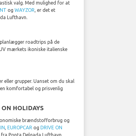
astisk valg. Med mulighed for at
ENT
og
WAYZOR
, er det et
ada Lufthavn.
 planlægger roadtrips på de
V mærkets ikoniske italienske
er eller grupper. Uanset om du skal
r en komfortabel og prisvenlig
VE ON HOLIDAYS
t økonomiske brændstofforbrug og
IN
,
EUROPCAR
og
DRIVE ON
g fra Ponta Delgada Lufthavn.