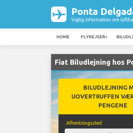
Ponta Delgad
Vigtig information om luftha
HOME
FLYREJSER
BILUDL
Fiat Biludlejning hos 
BILUDLEJNING 
UOVERTRUFFEN VÆR
PENGENE
Afhentningssted