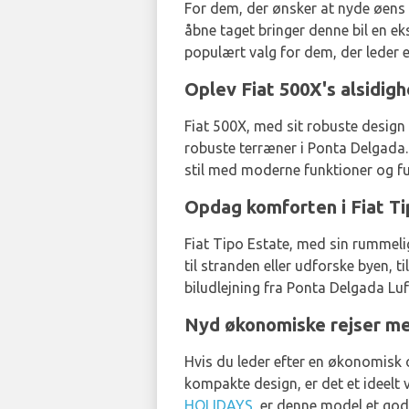
For dem, der ønsker at nyde øens 
åbne taget bringer denne bil en eks
populært valg for dem, der leder 
Oplev Fiat 500X's alsidi
Fiat 500X, med sit robuste design
robuste terræner i Ponta Delgada.
stil med moderne funktioner og fu
Opdag komforten i Fiat 
Fiat Tipo Estate, med sin rummelig
til stranden eller udforske byen, 
biludlejning fra Ponta Delgada Lu
Nyd økonomiske rejser 
Hvis du leder efter en økonomisk o
kompakte design, er det et ideelt 
HOLIDAYS
, er denne model et god