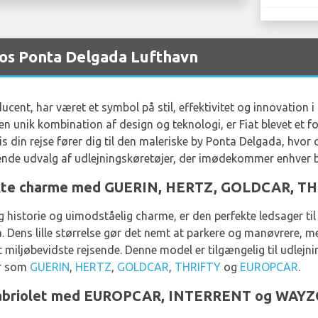
hos Ponta Delgada Lufthavn
ducent, har været et symbol på stil, effektivitet og innovation 
 en unik kombination af design og teknologi, er Fiat blevet et 
vis din rejse fører dig til den maleriske by Ponta Delgada, hvo
erende udvalg af udlejningskøretøjer, der imødekommer enhver 
akte charme med GUERIN, HERTZ, GOLDCAR, 
g historie og uimodståelig charme, er den perfekte ledsager ti
. Dens lille størrelse gør det nemt at parkere og manøvrere, 
t miljøbevidste rejsende. Denne model er tilgængelig til udlejn
r som
GUERIN
,
HERTZ
,
GOLDCAR
,
THRIFTY
og
EUROPCAR
.
0 Cabriolet med EUROPCAR, INTERRENT og WAY