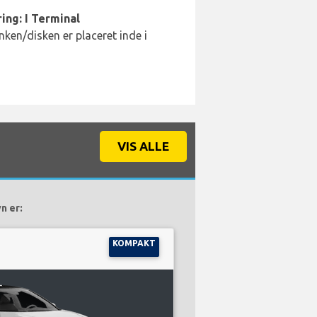
ing: I Terminal
ken/disken er placeret inde i
VIS ALLE
n er:
KOMPAKT