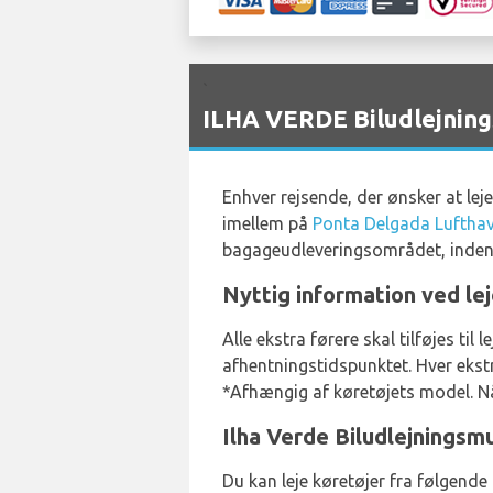
`
ILHA VERDE Biludlejning
Enhver rejsende, der ønsker at lej
imellem på
Ponta Delgada Luftha
bagageudleveringsområdet, inden 
Nyttig information ved le
Alle ekstra førere skal tilføjes t
afhentningstidspunktet. Hver ekstr
*Afhængig af køretøjets model. Når 
Ilha Verde Biludlejningsm
Du kan leje køretøjer fra følgend