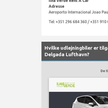
Ilha Verde Rent A Car
Adresse
Aeroporto Internacional Joao Pau
Tel: +351 296 684 360 / +351 910
Hvilke udlejningbiler er ti
Delgada Lufthavn?
De t