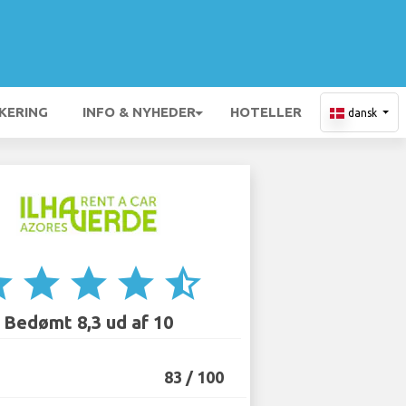
KERING
INFO & NYHEDER
HOTELLER
dansk
ar
star
star
star
star_half
Bedømt 8,3 ud af 10
83 / 100