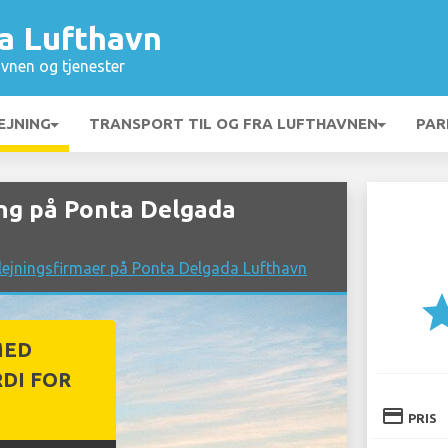
a Lufthavn
vnen og tjenester
EJNING
TRANSPORT TIL OG FRA LUFTHAVNEN
PAR
ng på Ponta Delgada
lejningsfirmaer på Ponta Delgada Lufthavn
st
MED
DI FOR
credit_card
PRIS