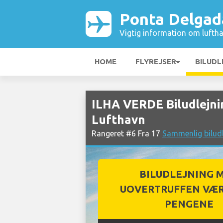
Ponta Delgad
Vigtig information om luftha
HOME
FLYREJSER
BILUDL
ILHA VERDE Biludlejni
Lufthavn
Rangeret #6 Fra 17
Sammenlig bilud
BILUDLEJNING 
UOVERTRUFFEN VÆR
PENGENE