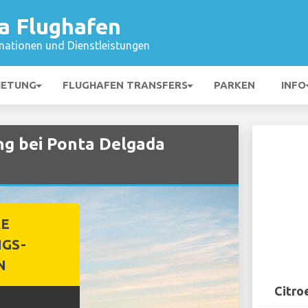
a Flughafen
mationen und Dienstleistungen
IETUNG
FLUGHAFEN TRANSFERS
PARKEN
INFO
ng bei Ponta Delgada
RE
GS-
N
Citro