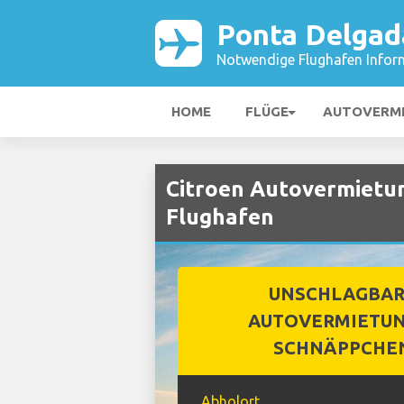
Ponta Delgad
Notwendige Flughafen Infor
HOME
FLÜGE
AUTOVERM
Citroen Autovermietu
Flughafen
UNSCHLAGBA
AUTOVERMIETUN
SCHNÄPPCHE
Abholort