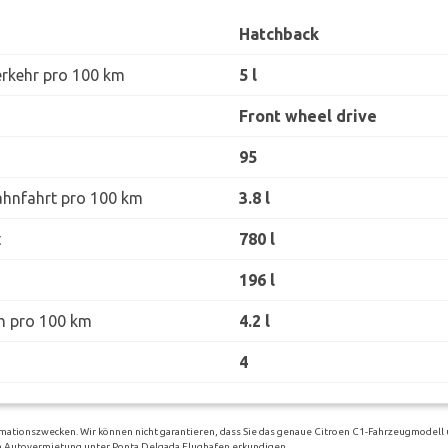
Hatchback
erkehr pro 100 km
5 l
Front wheel drive
95
ahnfahrt pro 100 km
3.8 l
t
780 l
196 l
h pro 100 km
4.2 l
4
rmationszwecken. Wir können nicht garantieren, dass Sie das genaue Citroen C1-Fahrzeugmodell 
igen Autovermietung unter Ponta Delgada Flughafen erkundigen.