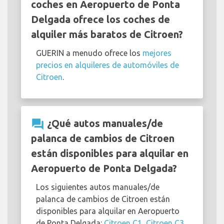
coches en Aeropuerto de Ponta
Delgada ofrece los coches de
alquiler más baratos de Citroen?
GUERIN a menudo ofrece los
mejores
precios en alquileres de automóviles de
Citroen
.
question_answer
¿Qué autos manuales/de
palanca de cambios de Citroen
están disponibles para alquilar en
Aeropuerto de Ponta Delgada?
Los siguientes autos manuales/de
palanca de cambios de Citroen están
disponibles para alquilar en Aeropuerto
de Ponta Delgada:
Citroen C1
,
Citroen C3