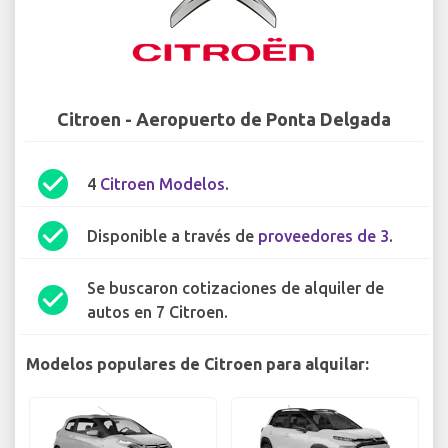
Citroen - Aeropuerto de Ponta Delgada
check_circle
4
Citroen Modelos
.
check_circle
Disponible a través de
proveedores de 3
.
Se buscaron cotizaciones de alquiler de
check_circle
autos en 7 Citroen.
Modelos populares de Citroen para alquilar: