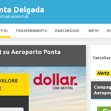
nta Delgada
rtuali essenziali
UTO
TRASFERIMENTI
PARCHEGGIO
INFO
H
 su Aeroporto Ponta
Cancellaz
VALORE
Compagn
E
Aeropor