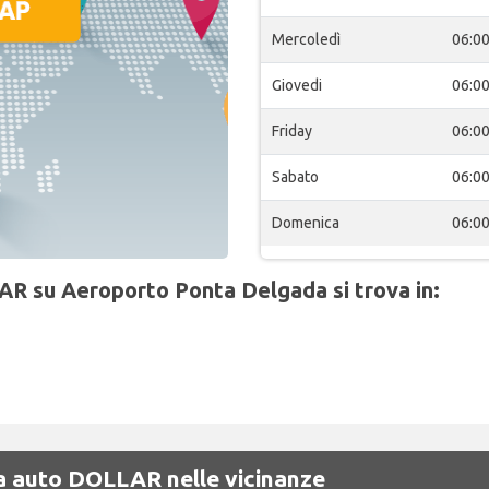
Mercoledì
06:0
Giovedi
06:0
Friday
06:0
Sabato
06:0
Domenica
06:0
AR su Aeroporto Ponta Delgada si trova in:
gna auto DOLLAR nelle vicinanze