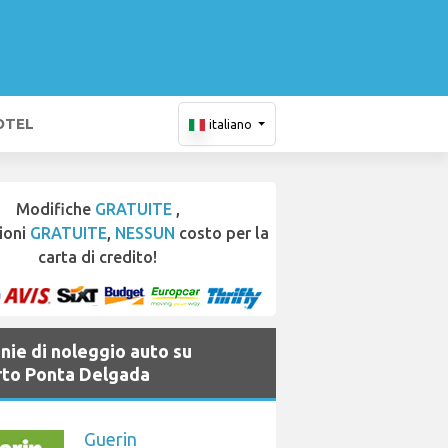
OTEL
italiano
Modifiche
GRATUITE
,
ioni
GRATUITE
,
NESSUN
costo per la
carta di credito!
ie di noleggio auto su
to Ponta Delgada
Guerin