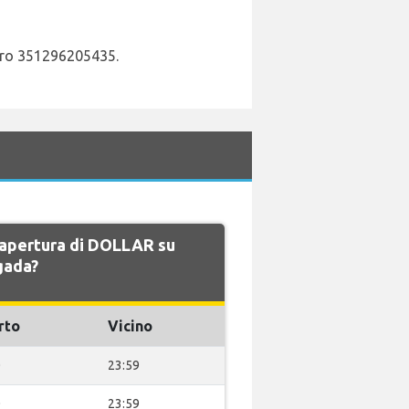
mero 351296205435.
i apertura di DOLLAR su
gada?
rto
Vicino
0
23:59
0
23:59