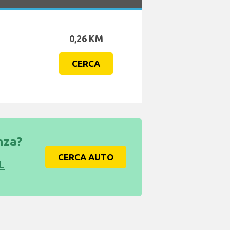
0,26 KM
CERCA
nza?
CERCA AUTO
L