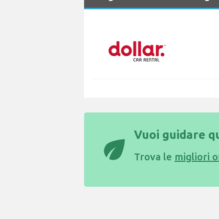
Vuoi guidare qu
eco
Trova le
migliori 