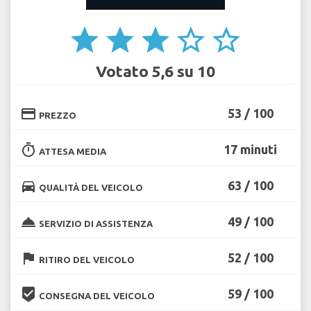
star
star
star
star_border
star_border
Votato 5,6 su 10
credit_card
53 / 100
PREZZO
timer
17 minuti
ATTESA MEDIA
directions_car
63 / 100
QUALITÀ DEL VEICOLO
room_service
49 / 100
SERVIZIO DI ASSISTENZA
flag
52 / 100
RITIRO DEL VEICOLO
beenhere
59 / 100
CONSEGNA DEL VEICOLO