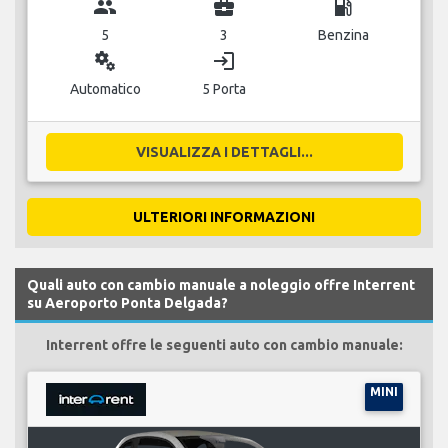
group
business_center
local_gas_station
5
3
Benzina
miscellaneous_services
login
Automatico
5 Porta
VISUALIZZA I DETTAGLI...
ULTERIORI INFORMAZIONI
Quali auto con cambio manuale a noleggio offre Interrent
su Aeroporto Ponta Delgada?
Interrent offre le seguenti auto con cambio manuale:
MINI