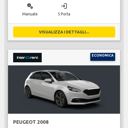
miscellaneous_services
login
Manuale
5 Porta
VISUALIZZA I DETTAGLI...
ECONOMICA
PEUGEOT 2008