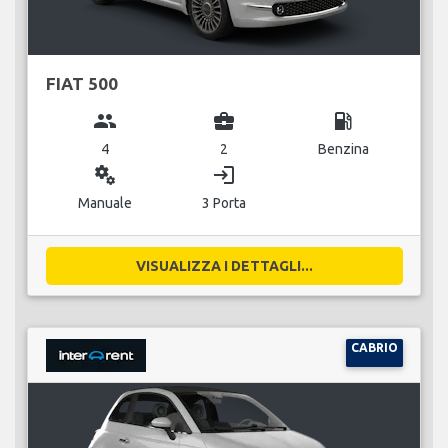
FIAT 500
group
business_center
local_gas_station
4
2
Benzina
miscellaneous_services
login
Manuale
3 Porta
VISUALIZZA I DETTAGLI...
CABRIO