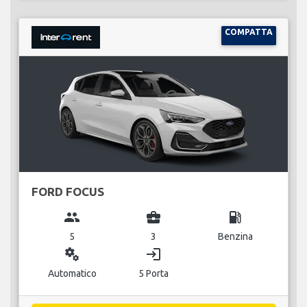
COMPATTA
FORD FOCUS
group
business_center
local_gas_station
5
3
Benzina
miscellaneous_services
login
Automatico
5 Porta