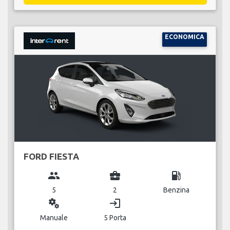
ECONOMICA
FORD FIESTA
group
business_center
local_gas_station
5
2
Benzina
miscellaneous_services
login
Manuale
5 Porta