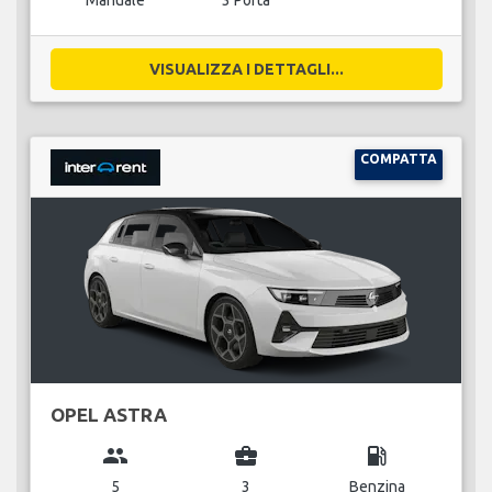
Manuale
3 Porta
VISUALIZZA I DETTAGLI...
COMPATTA
OPEL ASTRA
group
business_center
local_gas_station
5
3
Benzina