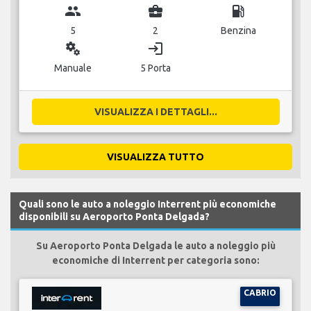
group
business_center
local_gas_station
5
2
Benzina
miscellaneous_services
login
Manuale
5 Porta
VISUALIZZA I DETTAGLI...
VISUALIZZA TUTTO
Quali sono le auto a noleggio Interrent più economiche
disponibili su Aeroporto Ponta Delgada?
Su Aeroporto Ponta Delgada le auto a noleggio più
economiche di Interrent per categoria sono:
CABRIO