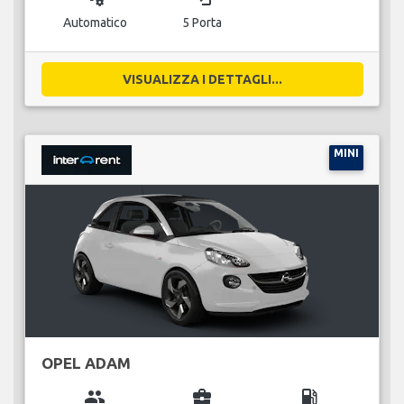
Automatico
5 Porta
VISUALIZZA I DETTAGLI...
MINI
OPEL ADAM
group
business_center
local_gas_station