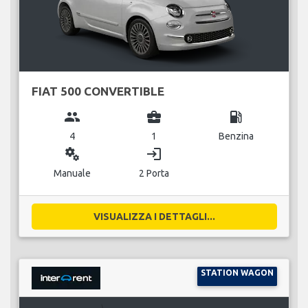
FIAT 500 CONVERTIBLE
group
business_center
local_gas_station
4
1
Benzina
miscellaneous_services
login
Manuale
2 Porta
VISUALIZZA I DETTAGLI...
STATION WAGON