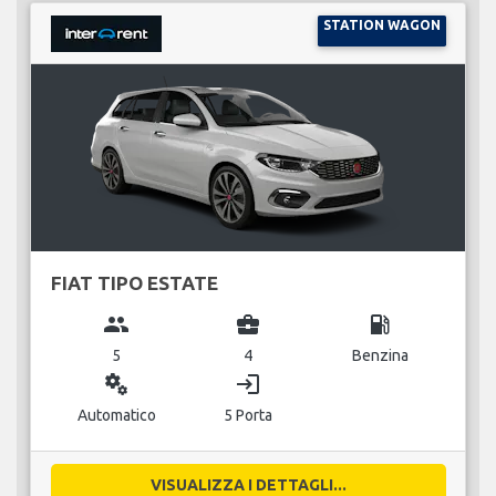
STATION WAGON
FIAT TIPO ESTATE
group
business_center
local_gas_station
5
4
Benzina
miscellaneous_services
login
Automatico
5 Porta
VISUALIZZA I DETTAGLI...