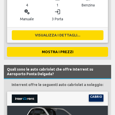
4
1
Benzina
miscellaneous_services
login
Manuale
3 Porta
VISUALIZZA I DETTAGLI...
MOSTRA I PREZZI
Quali sono le auto cabriolet che offre Interrent su
Aeroporto Ponta Delgada?
Interrent offre le seguenti auto cabriolet a noleggio:
CABRIO