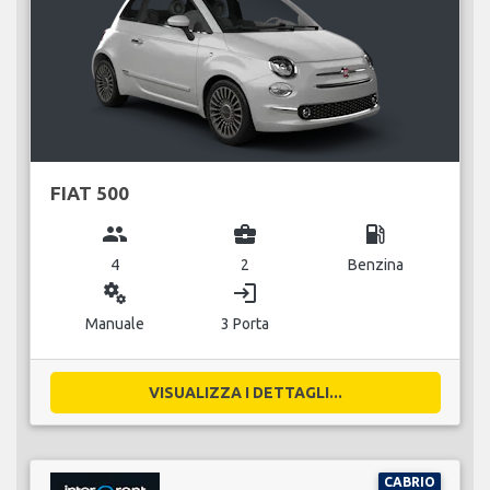
FIAT 500
group
business_center
local_gas_station
4
2
Benzina
miscellaneous_services
login
Manuale
3 Porta
VISUALIZZA I DETTAGLI...
CABRIO