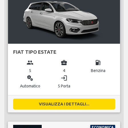
FIAT TIPO ESTATE
group
business_center
local_gas_station
5
4
Benzina
miscellaneous_services
login
Automatico
5 Porta
VISUALIZZA I DETTAGLI...
ECONOMICA