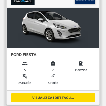
FORD FIESTA
group
business_center
local_gas_station
5
2
Benzina
miscellaneous_services
login
Manuale
5 Porta
VISUALIZZA I DETTAGLI...