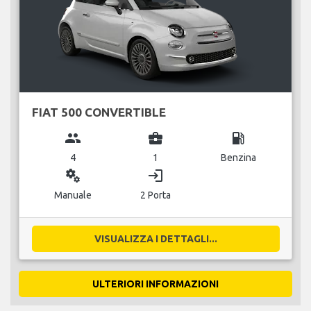
FIAT 500 CONVERTIBLE
group
business_center
local_gas_station
4
1
Benzina
miscellaneous_services
login
Manuale
2 Porta
VISUALIZZA I DETTAGLI...
ULTERIORI INFORMAZIONI