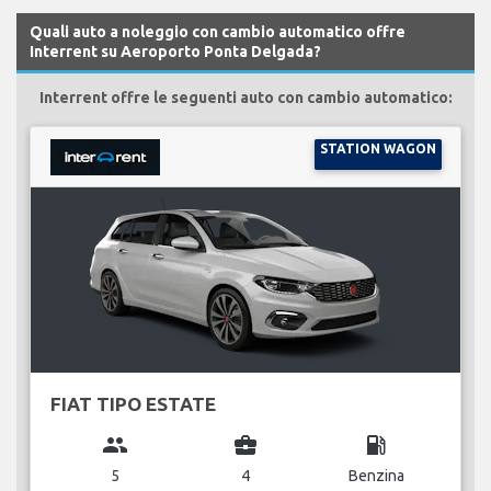
Quali auto a noleggio con cambio automatico offre
Interrent su Aeroporto Ponta Delgada?
Interrent offre le seguenti auto con cambio automatico:
STATION WAGON
FIAT TIPO ESTATE
group
business_center
local_gas_station
5
4
Benzina