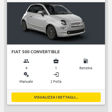
FIAT 500 CONVERTIBLE
group
business_center
local_gas_station
4
1
Benzina
miscellaneous_services
login
Manuale
2 Porta
VISUALIZZA I DETTAGLI...