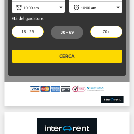
Età del guidatore:
18 - 29
70+
30 - 69
CERCA