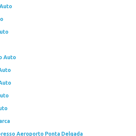
Auto
to
uto
o Auto
Auto
Auto
uto
uto
arca
presso Aeroporto Ponta Delgada