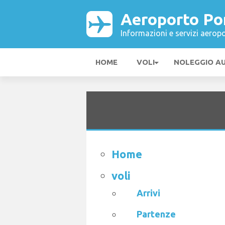
Aeroporto Po
Informazioni e servizi aeropo
HOME
VOLI
NOLEGGIO A
Home
voli
Arrivi
Partenze