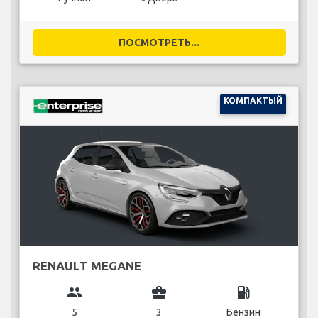
ПОСМОТРЕТЬ...
КОМПАКТЫЙ
RENAULT MEGANE
group
business_center
local_gas_station
5
3
Бензин