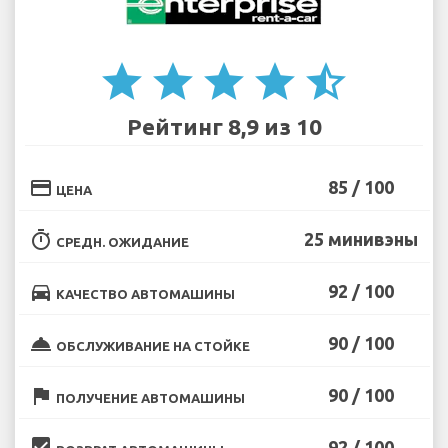
star
star
star
star
star_half
Рейтинг 8,9 из 10
credit_card
85 / 100
ЦЕНА
timer
25 минивэны
СРЕДН. ОЖИДАНИЕ
directions_car
92 / 100
КАЧЕСТВО АВТОМАШИНЫ
room_service
90 / 100
ОБСЛУЖИВАНИЕ НА СТОЙКЕ
flag
90 / 100
ПОЛУЧЕНИЕ АВТОМАШИНЫ
beenhere
92 / 100