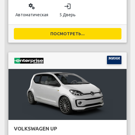
miscellaneous_services
login
Автоматическая
5 Дверь
ПОСМОТРЕТЬ...
МИНИ
VOLKSWAGEN UP