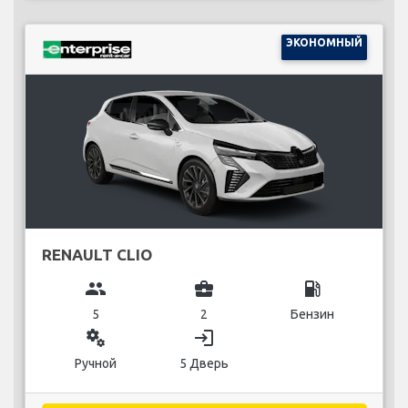
ЭКОНОМНЫЙ
RENAULT CLIO
group
business_center
local_gas_station
5
2
Бензин
miscellaneous_services
login
Ручной
5 Дверь