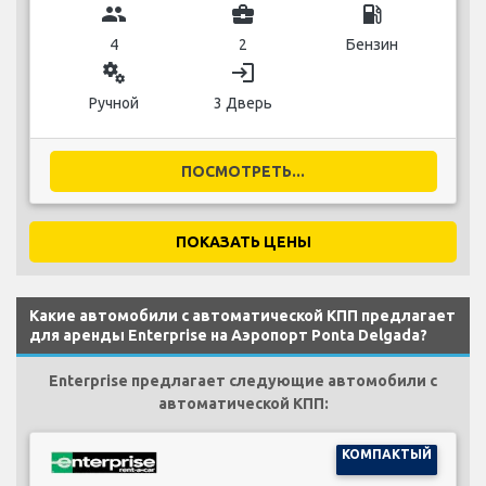
group
business_center
local_gas_station
4
2
Бензин
miscellaneous_services
login
Ручной
3 Дверь
ПОСМОТРЕТЬ...
ПОКАЗАТЬ ЦЕНЫ
Какие автомобили с автоматической КПП предлагает
для аренды Enterprise на Аэропорт Ponta Delgada?
Enterprise предлагает следующие автомобили с
автоматической КПП:
КОМПАКТЫЙ