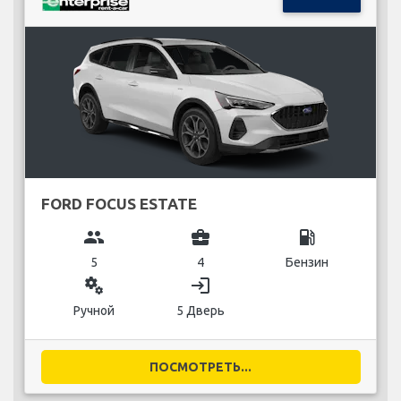
FORD FOCUS ESTATE
group
business_center
local_gas_station
5
4
Бензин
miscellaneous_services
login
Ручной
5 Дверь
ПОСМОТРЕТЬ...