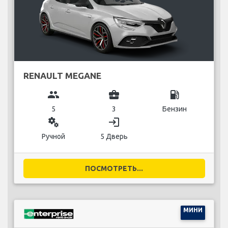
RENAULT MEGANE
group
business_center
local_gas_station
5
3
Бензин
miscellaneous_services
login
Ручной
5 Дверь
ПОСМОТРЕТЬ...
МИНИ