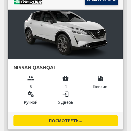
NISSAN QASHQAI
group
business_center
local_gas_station
5
4
Бензин
miscellaneous_services
login
Ручной
5 Дверь
ПОСМОТРЕТЬ...