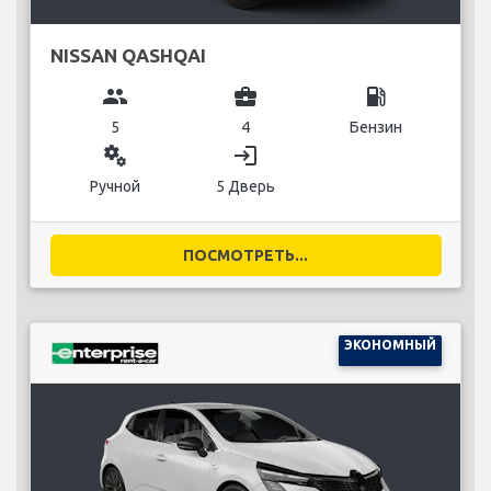
NISSAN QASHQAI
group
business_center
local_gas_station
5
4
Бензин
miscellaneous_services
login
Ручной
5 Дверь
ПОСМОТРЕТЬ...
ЭКОНОМНЫЙ