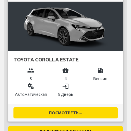
TOYOTA COROLLA ESTATE
group
business_center
local_gas_station
5
4
Бензин
miscellaneous_services
login
Автоматическая
5 Дверь
ПОСМОТРЕТЬ...