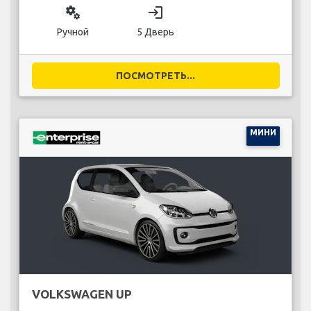
miscellaneous_services
login
Ручной
5 Дверь
ПОСМОТРЕТЬ...
МИНИ
VOLKSWAGEN UP