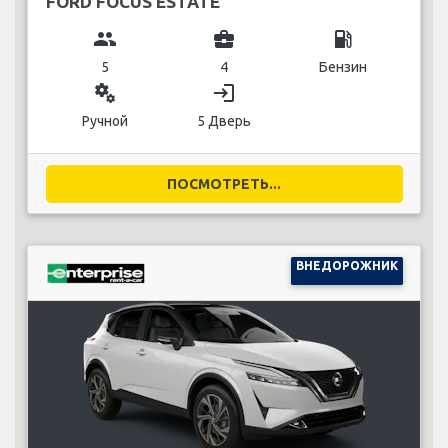
FORD FOCUS ESTATE
group
business_center
local_gas_station
5
4
Бензин
miscellaneous_services
login
Ручной
5 Дверь
ПОСМОТРЕТЬ...
ВНЕДОРОЖНИК