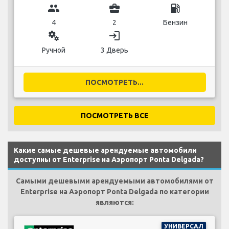
group
business_center
local_gas_station
4
2
Бензин
miscellaneous_services
login
Ручной
3 Дверь
ПОСМОТРЕТЬ...
ПОСМОТРЕТЬ ВСЕ
Какие самые дешевые арендуемые автомобили
доступны от Enterprise на Аэропорт Ponta Delgada?
Самыми дешевыми арендуемыми автомобилями от
Enterprise на Аэропорт Ponta Delgada по категории
являются:
УНИВЕРСАЛ