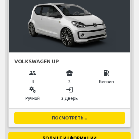
VOLKSWAGEN UP
group
business_center
local_gas_station
4
2
Бензин
miscellaneous_services
login
Ручной
3 Дверь
ПОСМОТРЕТЬ...
БОЛЬШЕ ИНФОРМАЦИИ