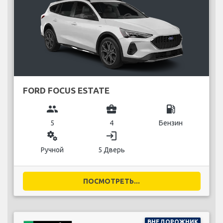
FORD FOCUS ESTATE
group
business_center
local_gas_station
5
4
Бензин
miscellaneous_services
login
Ручной
5 Дверь
ПОСМОТРЕТЬ...
ВНЕДОРОЖНИК