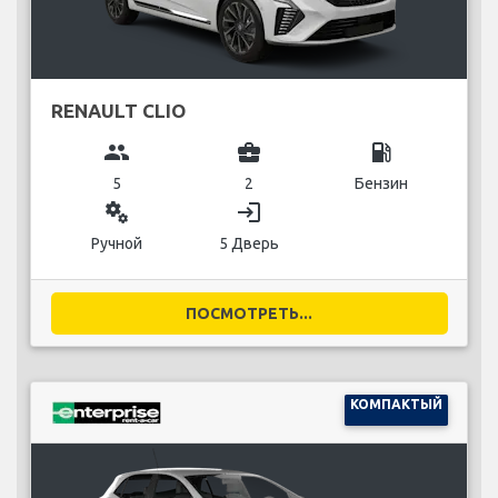
RENAULT CLIO
group
business_center
local_gas_station
5
2
Бензин
miscellaneous_services
login
Ручной
5 Дверь
ПОСМОТРЕТЬ...
КОМПАКТЫЙ