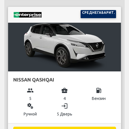
СРЕДНЕГАБАРИТ.
NISSAN QASHQAI
group
business_center
local_gas_station
5
4
Бензин
miscellaneous_services
login
Ручной
5 Дверь