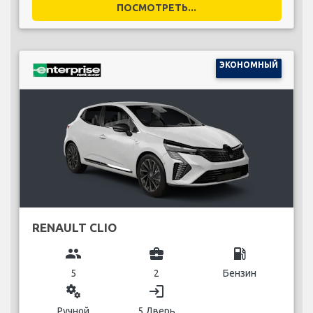
ПОСМОТРЕТЬ...
ЭКОНОМНЫЙ
RENAULT CLIO
group
business_center
local_gas_station
5
2
Бензин
miscellaneous_services
login
Ручной
5 Дверь