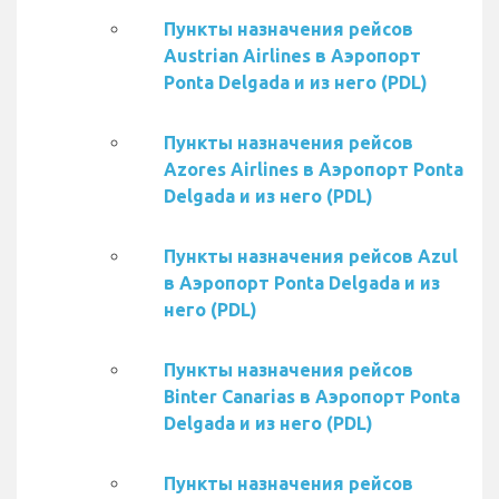
Пункты назначения рейсов
Austrian Airlines в Аэропорт
Ponta Delgada и из него (PDL)
Пункты назначения рейсов
Azores Airlines в Аэропорт Ponta
Delgada и из него (PDL)
Пункты назначения рейсов Azul
в Аэропорт Ponta Delgada и из
него (PDL)
Пункты назначения рейсов
Binter Canarias в Аэропорт Ponta
Delgada и из него (PDL)
Пункты назначения рейсов