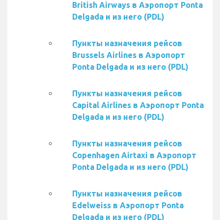
British Airways в Аэропорт Ponta
Delgada и из него (PDL)
Пункты назначения рейсов
Brussels Airlines в Аэропорт
Ponta Delgada и из него (PDL)
Пункты назначения рейсов
Capital Airlines в Аэропорт Ponta
Delgada и из него (PDL)
Пункты назначения рейсов
Copenhagen Airtaxi в Аэропорт
Ponta Delgada и из него (PDL)
Пункты назначения рейсов
Edelweiss в Аэропорт Ponta
Delgada и из него (PDL)