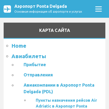
Аэропорт Ponta Delgada
Основная информация об аэропорте и услугах
КАРТА САЙТА
Home
Авиабилеты
Прибытие
Отправления
Авиакомпании в Аэропорт Ponta
Delgada (PDL)
Пункты назначения рейсов Air
Adriatic в Аэропорт Ponta