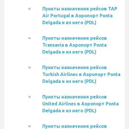
Пункты назначения рейсов TAP
Air Portugal в Аэропорт Ponta
Delgada и из него (PDL)
Пункты назначения рейсов
Transavia в Аэропорт Ponta
Delgada и из него (PDL)
Пункты назначения рейсов
Turkish Airlines в Аэропорт Ponta
Delgada и из него (PDL)
Пункты назначения рейсов
United Airlines в Аэропорт Ponta
Delgada и из него (PDL)
Пункты назначения рейсов