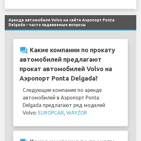
Аренда автомобиля Volvo на сайте Аэропорт Ponta
Delgada – часто задаваемые вопросы
question_answer
Какие компании по прокату
автомобилей предлагают
прокат автомобилей Volvo на
Аэропорт Ponta Delgada?
Следующие компании по аренде
автомобилей в Аэропорт Ponta
Delgada предлагают ряд моделей
Volvo:
EUROPCAR
,
WAYZOR