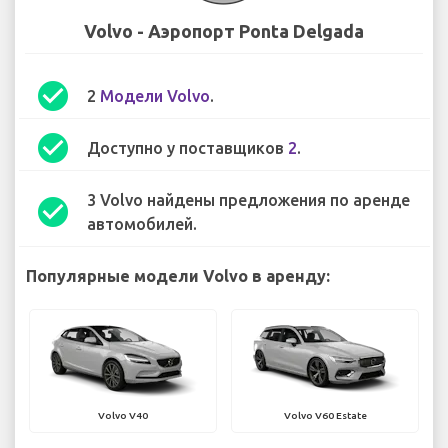
Volvo - Аэропорт Ponta Delgada
check_circle
2
Модели Volvo
.
check_circle
Доступно у поставщиков
2
.
3 Volvo найдены предложения по аренде
check_circle
автомобилей.
Популярные модели Volvo в аренду:
Volvo V40
Volvo V60 Estate