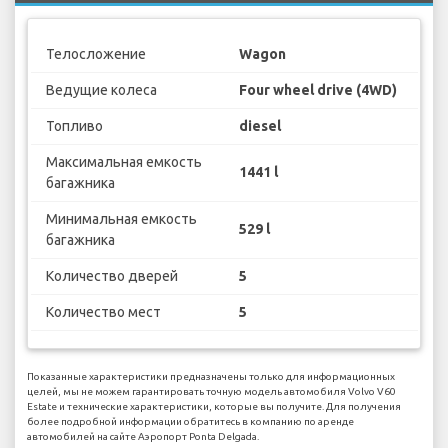
Телосложение
Wagon
Ведущие колеса
Four wheel drive (4WD)
Топливо
diesel
Максимальная емкость
1441 l
багажника
Минимальная емкость
529 l
багажника
Количество дверей
5
Количество мест
5
Показанные характеристики предназначены только для информационных
целей, мы не можем гарантировать точную модель автомобиля Volvo V60
Estate и технические характеристики, которые вы получите. Для получения
более подробной информации обратитесь в компанию по аренде
автомобилей на сайте Аэропорт Ponta Delgada.