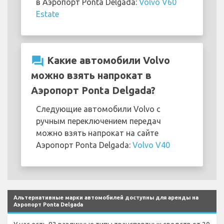
в Аэропорт Ponta Delgada:
Volvo V60
Estate
question_answer
Какие автомобили Volvo
можно взять напрокат в
Аэропорт Ponta Delgada?
Следующие автомобили Volvo с
ручным переключением передач
можно взять напрокат на сайте
Аэропорт Ponta Delgada:
Volvo V40
Альтернативные марки автомобилей доступны для аренды на
Аэропорт Ponta Delgada