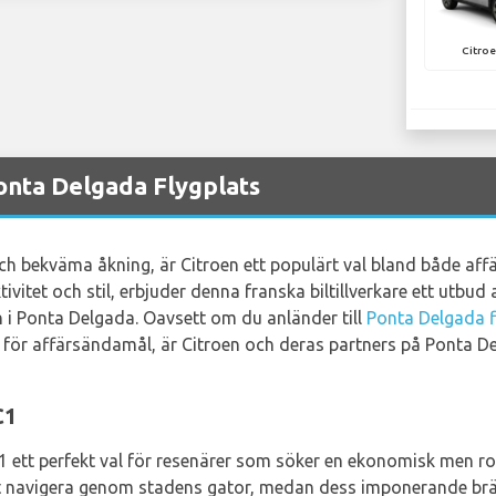
Citroe
onta Delgada Flygplats
h bekväma åkning, är Citroen ett populärt val bland både affä
tivitet och stil, erbjuder denna franska biltillverkare ett utbu
 i Ponta Delgada. Oavsett om du anländer till
Ponta Delgada f
don för affärsändamål, är Citroen och deras partners på Ponta D
C1
 ett perfekt val för resenärer som söker en ekonomisk men roli
att navigera genom stadens gator, medan dess imponerande bränsl