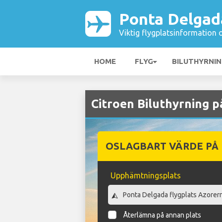
Ponta Delgad
Viktig flygplatsinformation 
HOME
FLYG
BILUTHYRNI
Citroen Biluthyrning 
OSLAGBART VÄRDE PÅ
Upphämtningsplats
Återlämna på annan plats