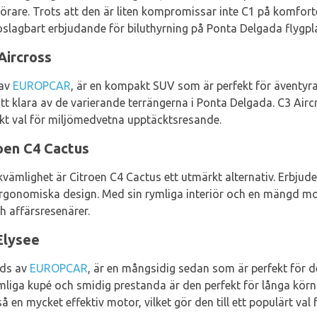
are. Trots att den är liten kompromissar inte C1 på komforten,
t oslagbart erbjudande för biluthyrning på Ponta Delgada flygp
Aircross
 av
EUROPCAR
, är en kompakt SUV som är perfekt för äventyra
tt klara av de varierande terrängerna i Ponta Delgada. C3 Airc
ärkt val för miljömedvetna upptäcktsresande.
oen C4 Cactus
ämlighet är Citroen C4 Cactus ett utmärkt alternativ. Erbjud
ergonomiska design. Med sin rymliga interiör och en mängd m
ch affärsresenärer.
Elysee
uds av
EUROPCAR
, är en mångsidig sedan som är perfekt för d
rymliga kupé och smidig prestanda är den perfekt för långa kör
 en mycket effektiv motor, vilket gör den till ett populärt val