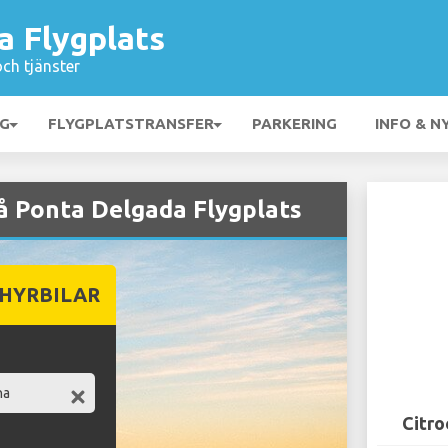
a Flygplats
och tjänster
NG
FLYGPLATSTRANSFER
PARKERING
INFO & N
på Ponta Delgada Flygplats
 HYRBILAR
Citro