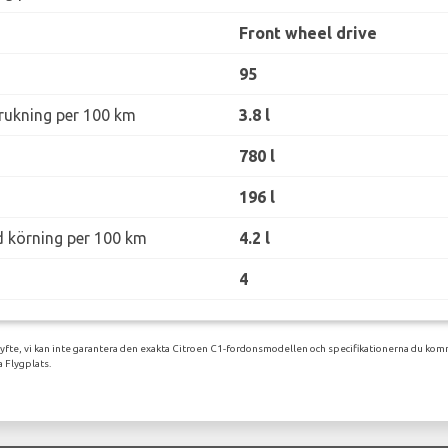
Front wheel drive
95
rukning per 100 km
3.8 l
780 l
196 l
d körning per 100 km
4.2 l
4
syfte, vi kan inte garantera den exakta Citroen C1-fordonsmodellen och specifikationerna du komm
 Flygplats.