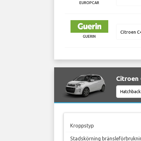
EUROPCAR
Citroen C
GUERIN
Citroen
Kroppstyp
Stadskörning bränsleförbrukni