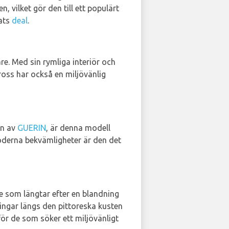
 vilket gör den till ett populärt
lats
deal
.
re. Med sin rymliga interiör och
ross har också en miljövänlig
en av
GUERIN
, är denna modell
oderna bekvämligheter är den det
e som längtar efter en blandning
ningar längs den pittoreska kusten
 för de som söker ett miljövänligt