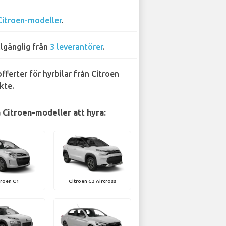
Citroen-modeller
.
llgänglig från
3 leverantörer
.
offerter för hyrbilar från Citroen
kte.
 Citroen-modeller att hyra:
troen C1
Citroen C3 Aircross