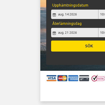
Upphämtningsdatum
Återlämningsdag
SÖK