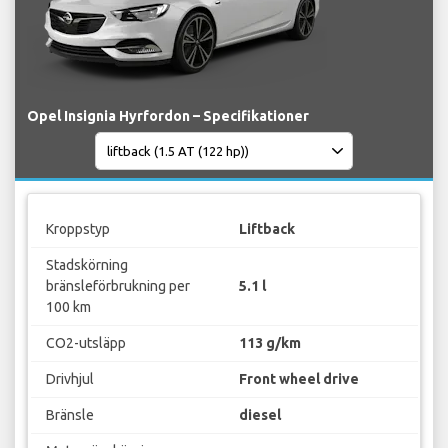
Opel Insignia Hyrfordon – Specifikationer
Kroppstyp
Liftback
Stadskörning
bränsleförbrukning per
5.1 l
100 km
CO2-utsläpp
113 g/km
Drivhjul
Front wheel drive
Bränsle
diesel