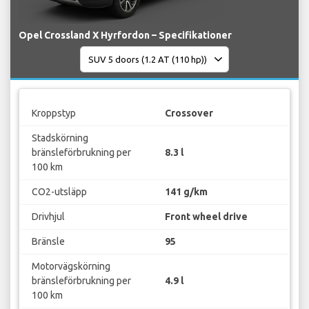
Opel Crossland X Hyrfordon – Specifikationer
Kroppstyp
Crossover
Stadskörning
bränsleförbrukning per
8.3 l
100 km
CO2-utsläpp
141 g/km
Drivhjul
Front wheel drive
Bränsle
95
Motorvägskörning
bränsleförbrukning per
4.9 l
100 km