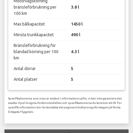
Motorvägskörning
bränsleförbrukning per
3.8 l
100 km
Max bålkapacitet
1450 l
Minsta trunkkapacitet
490 l
Bränsleförbrukning för
blandad körning per 100
4.3 l
km
Antal dörrar
5
Antal platser
5
Specifikationerna som visas är endast i informationssyfte, vi kan inte garantera den
exakta Opel Insignia-fordonsmodellen och specifikationerna du kommer att få. För
specifik information bör du kontakta det angivna biluthyrningsföretaget på Ponta
Delgada Flygplats.