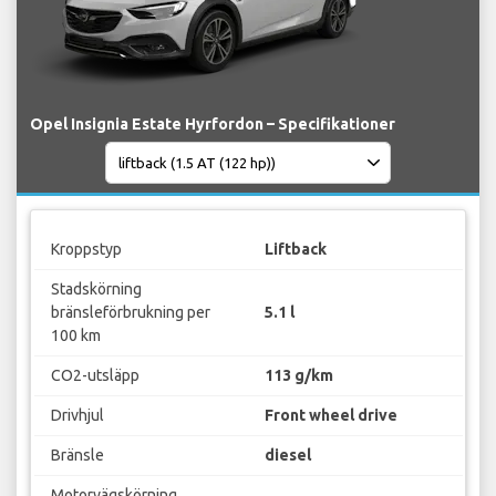
Opel Insignia Estate Hyrfordon – Specifikationer
Kroppstyp
Liftback
Stadskörning
bränsleförbrukning per
5.1 l
100 km
CO2-utsläpp
113 g/km
Drivhjul
Front wheel drive
Bränsle
diesel
Motorvägskörning