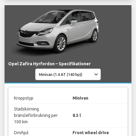
Opel Zafira Hyrfordon – Specifikationer
Kroppstyp
Minivan
Stadskörning
bränsleförbrukning per
8.5 l
100 km
Drivhjul
Front wheel drive