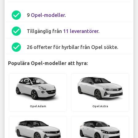
check_circle
9
Opel-modeller
.
check_circle
Tillgänglig från
11 leverantörer
.
check_circle
26 offerter för hyrbilar från Opel sökte.
Populära Opel-modeller att hyra:
Opel Adam
Opel Astra