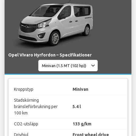
Opel Vivaro Hyrfordon – Specifikationer
Kroppstyp
Minivan
Stadskörning
bränsleförbrukning per
5.4 l
100 km
CO2-utsläpp
133 g/km
Drivhjul
Front wheel drive