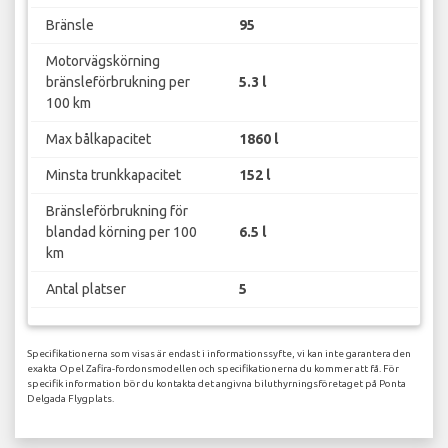
Bränsle
95
Motorvägskörning
bränsleförbrukning per
5.3 l
100 km
Max bålkapacitet
1860 l
Minsta trunkkapacitet
152 l
Bränsleförbrukning för
blandad körning per 100
6.5 l
km
Antal platser
5
Specifikationerna som visas är endast i informationssyfte, vi kan inte garantera den
exakta Opel Zafira-fordonsmodellen och specifikationerna du kommer att få. För
specifik information bör du kontakta det angivna biluthyrningsföretaget på Ponta
Delgada Flygplats.