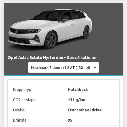
Opel Astra Estate Hyrfordon – Specifikationer
Kroppstyp
Hatchback
CO2-utsläpp
131 g/km
Drivhjul
Front wheel drive
Bränsle
95