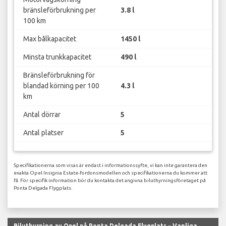
bränsleförbrukning per
3.8 l
100 km
Max bålkapacitet
1450 l
Minsta trunkkapacitet
490 l
Bränsleförbrukning för
blandad körning per 100
4.3 l
km
Antal dörrar
5
Antal platser
5
Specifikationerna som visas är endast i informationssyfte, vi kan inte garantera den
exakta Opel Insignia Estate-fordonsmodellen och specifikationerna du kommer att
få. För specifik information bör du kontakta det angivna biluthyrningsföretaget på
Ponta Delgada Flygplats.
Biluthyrning av Opel på Ponta Delgada Flygplats – Vanliga