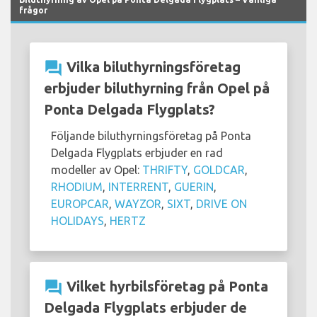
frågor
question_answer
Vilka biluthyrningsföretag
erbjuder biluthyrning från Opel på
Ponta Delgada Flygplats?
Följande biluthyrningsföretag på Ponta
Delgada Flygplats erbjuder en rad
modeller av Opel:
THRIFTY
,
GOLDCAR
,
RHODIUM
,
INTERRENT
,
GUERIN
,
EUROPCAR
,
WAYZOR
,
SIXT
,
DRIVE ON
HOLIDAYS
,
HERTZ
question_answer
Vilket hyrbilsföretag på Ponta
Delgada Flygplats erbjuder de