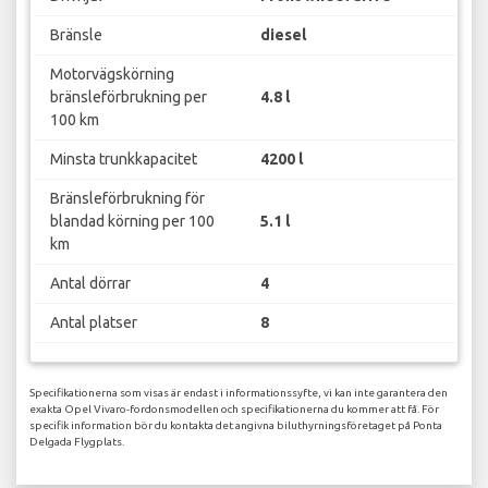
Bränsle
diesel
Motorvägskörning
bränsleförbrukning per
4.8 l
100 km
Minsta trunkkapacitet
4200 l
Bränsleförbrukning för
blandad körning per 100
5.1 l
km
Antal dörrar
4
Antal platser
8
Specifikationerna som visas är endast i informationssyfte, vi kan inte garantera den
exakta Opel Vivaro-fordonsmodellen och specifikationerna du kommer att få. För
specifik information bör du kontakta det angivna biluthyrningsföretaget på Ponta
Delgada Flygplats.