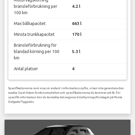
bränsleförbrukning per
4.2 l
100 km
Max bålkapacitet
663 l
Minsta trunkkapacitet
170 l
Bränsleförbrukning för
blandad körning per 100
5.3 l
km
Antal platser
4
Specifikationerna som visas är endast i informationssyfte, vi kan inte garantera den
exakta Opel Adam-fordonsmodellen och specifikationerna du kommer att få. För
specifik information bör du kontakta det angivna biluthyrningsföretaget på Ponta
Delgada Flygplats.