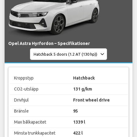
Opel Astra Hyrfordon – Specifikationer
Kroppstyp
Hatchback
CO2-utsläpp
131 g/km
Drivhjul
Front wheel drive
Bränsle
95
Max bålkapacitet
1339 l
Minsta trunkkapacitet
422 l