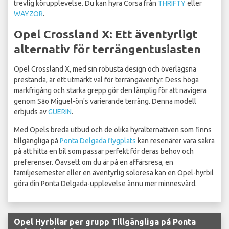
trevlig körupplevelse. Du kan hyra Corsa från
THRIFTY
eller
WAYZOR
.
Opel Crossland X: Ett äventyrligt
alternativ för terrängentusiasten
Opel Crossland X, med sin robusta design och överlägsna
prestanda, är ett utmärkt val för terrängäventyr. Dess höga
markfrigång och starka grepp gör den lämplig för att navigera
genom São Miguel-ön's varierande terräng. Denna modell
erbjuds av
GUERIN
.
Med Opels breda utbud och de olika hyralternativen som finns
tillgängliga på
Ponta Delgada flygplats
kan resenärer vara säkra
på att hitta en bil som passar perfekt för deras behov och
preferenser. Oavsett om du är på en affärsresa, en
familjesemester eller en äventyrlig soloresa kan en Opel-hyrbil
göra din Ponta Delgada-upplevelse ännu mer minnesvärd.
Opel Hyrbilar per grupp Tillgängliga på Ponta