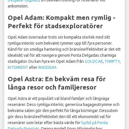
Delgada flygplats
, en bekväm lösning för resenärer vid
ankomsten.
Opel Adam: Kompakt men rymlig -
Perfekt för stadsexploratörer
Opel Adam överraskar trots sin kompakta storlek med sitt
rymliga interiör som bekvämt rymmer upp till fyra personer.
Känd för sin smidiga hantering och bränsleeffektivitet är det ett
idealiskt val för att navigera genom Ponta Delgadas charmiga
stadsgator. Du kan hyra en Opel Adam från
GOLDCAR
,
THRIFTY
,
INTERRENT
eller
RHODIUM
.
Opel Astra: En bekväm resa för
långa resor och familjeresor
Opel Astra är ett populärt val bland familjer och långväga
resenärer. Dess rymliga interiör, generösa bagageutrymme och
bekväma säten gör den perfekt för långa körningar. Dessutom
gör dess bränsleeffektivitet den till ett ekonomiskt val för
resenärer som letar efter bästa värde för
hyrbil på Ponta
Delgada flygplats
. Denna modell finns tillgänglig hos