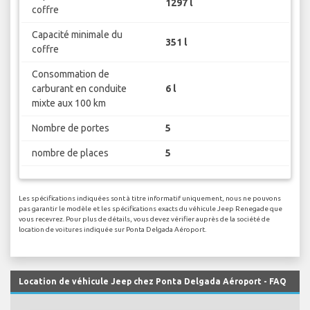
1297 l
coffre
Capacité minimale du
351 l
coffre
Consommation de
carburant en conduite
6 l
mixte aux 100 km
Nombre de portes
5
nombre de places
5
Les spécifications indiquées sont à titre informatif uniquement, nous ne pouvons
pas garantir le modèle et les spécifications exacts du véhicule Jeep Renegade que
vous recevrez. Pour plus de détails, vous devez vérifier auprès de la société de
location de voitures indiquée sur Ponta Delgada Aéroport.
Location de véhicule Jeep chez Ponta Delgada Aéroport - FAQ