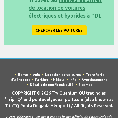
de location de voitures
électriques et hybrides à PDL
CHERCHER LES VOITURES
Home
vols
Location de voitures
Transferts
d'aéroport
Parking
Hôtels
Info
Avertissement
Détails de confidentialité
Sitemap
COPYRIGHT © 2026 Try Quantum OU trading as
"TripTQ" and pontadelgadaairport.com (also known as
TripTQ Ponta Delgada Aéroport) / All Rights Reserved.
AVERTISSEMENT - ce site n'est pas le site officiel de Ponta Delgada