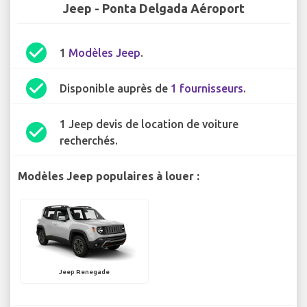
Jeep - Ponta Delgada Aéroport
check_circle
1
Modèles Jeep
.
check_circle
Disponible auprès de
1 fournisseurs
.
1 Jeep devis de location de voiture
check_circle
recherchés.
Modèles Jeep populaires à louer :
Jeep Renegade