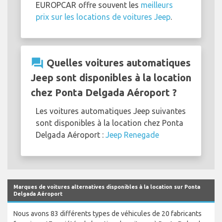
EUROPCAR offre souvent les
meilleurs
prix sur les locations de voitures Jeep
.
question_answer
Quelles voitures automatiques
Jeep sont disponibles à la location
chez Ponta Delgada Aéroport ?
Les voitures automatiques Jeep suivantes
sont disponibles à la location chez Ponta
Delgada Aéroport :
Jeep Renegade
Marques de voitures alternatives disponibles à la location sur Ponta
Delgada Aéroport
Nous avons 83 différents types de véhicules de 20 fabricants