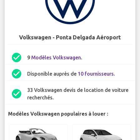
Volkswagen - Ponta Delgada Aéroport
check_circle
9
Modèles Volkswagen
.
check_circle
Disponible auprès de
10 fournisseurs
.
33 Volkswagen devis de location de voiture
check_circle
recherchés.
Modèles Volkswagen populaires à louer :