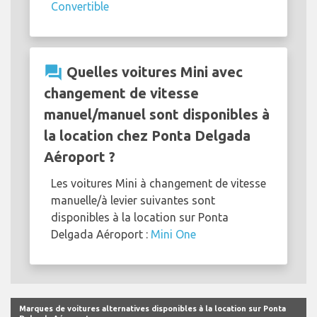
Convertible
question_answer
Quelles voitures Mini avec
changement de vitesse
manuel/manuel sont disponibles à
la location chez Ponta Delgada
Aéroport ?
Les voitures Mini à changement de vitesse
manuelle/à levier suivantes sont
disponibles à la location sur Ponta
Delgada Aéroport :
Mini One
Marques de voitures alternatives disponibles à la location sur Ponta