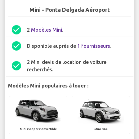
Mini - Ponta Delgada Aéroport
check_circle
2
Modèles Mini
.
check_circle
Disponible auprès de
1 fournisseurs
.
2 Mini devis de location de voiture
check_circle
recherchés.
Modèles Mini populaires à louer :
Mini Cooper Convertible
Mini One