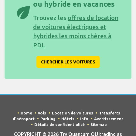
ou hybride en vacances
eco
Trouvez les
offres de location
de voitures électriques et
hybrides les moins chères à
PDL
CHERCHER LES VOITURES
Home
vols
Location de voitures
Transferts
d'aéroport
Parking
Hôtels
Info
Avertissement
Détails de confidentialité
Sitemap
COPYRIGHT © 2026 Try Quantum OU trading as