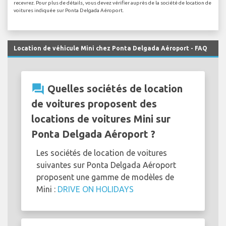
recevrez. Pour plus de détails, vous devez vérifier auprès de la société de location de
voitures indiquée sur Ponta Delgada Aéroport.
Location de véhicule Mini chez Ponta Delgada Aéroport - FAQ
question_answer
Quelles sociétés de location
de voitures proposent des
locations de voitures Mini sur
Ponta Delgada Aéroport ?
Les sociétés de location de voitures
suivantes sur Ponta Delgada Aéroport
proposent une gamme de modèles de
Mini :
DRIVE ON HOLIDAYS